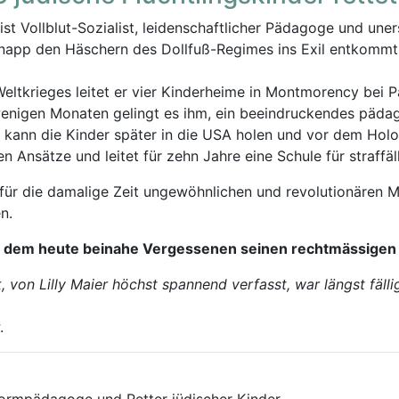
st Vollblut-Sozialist, leidenschaftlicher Pädagoge und uner
app den Häschern des Dollfuß-Regimes ins Exil entkommt, 
ltkrieges leitet er vier Kinderheime in Montmorency bei Pa
wenigen Monaten gelingt es ihm, ein beeindruckendes päda
 Er kann die Kinder später in die USA holen und vor dem H
Ansätze und leitet für zehn Jahre eine Schule für straffäl
 für die damalige Zeit ungewöhnlichen und revolutionären
n.
ibt dem heute beinahe Vergessenen seinen rechtmässigen 
 von Lilly Maier höchst spannend verfasst, war längst fällig
.
formpädagoge und Retter jüdischer Kinder