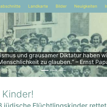
abschnitte
Landkarte
Bilder
Neuigkeiten
alismus und grausamer Diktatur haben wi
Menschlichkeit zu glauben.“ – Ernst Pa
 Kinder!
 jüdische Flüchtlingskinder rette