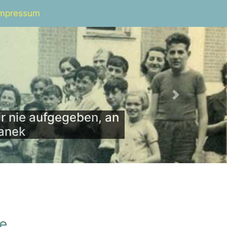
Impressum
Next
r nie aufgegeben, an
panek
te